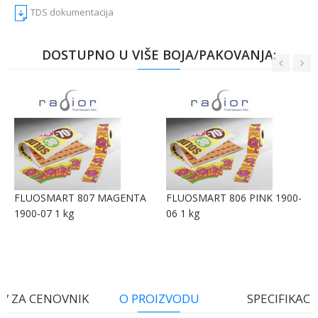
TDS dokumentacija
DOSTUPNO U VIŠE BOJA/PAKOVANJA:
FLUOSMART 807 MAGENTA
FLUOSMART 806 PINK 1900-
1900-07 1 kg
06 1 kg
V ZA CENOVNIK
O PROIZVODU
SPECIFIKACI