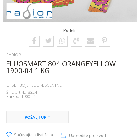
Podeli
RADIOR
FLUOSMART 804 ORANGEYELLOW
1900-04 1 KG
OFSET BOJE FLUORESCENTNE
Šifra artikla:
3324
Barkod:
1900-04
POŠALJI UPIT
Sačuvajte u listi želja
Uporedite proizvod