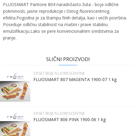
FLUOSMART Pantone 804 naradnžasto žuta - boja odlične
pokrivnosti, jasne reprodukcije i čistog fluorescentnog
efekta.Pogodna je za štampu finih detalja, kao i većih površina.
Poseduje odličnu stabilnost na mašini i prave stabilnu
emulzifikaciju.Lako se pere konvencionalnim sredstvima za
pranje.
Ime:
Karakteristika
Vrednost
Ime/Nadimak
Kategorija
OFSET BOJE FLUORESCENTNE
SLIČNI PROIZVODI
Bruto težina za transport
1.2 kg
Prezime:
Email
OFSET BOJE FLUORESCENTNE
Brend
RADIOR
FLUOSMART 807 MAGENTA 1900-07 1 kg
Email:
Poruka
Kontakt telefon:
OFSET BOJE FLUORESCENTNE
FLUOSMART 806 PINK 1900-06 1 kg
Komentar: