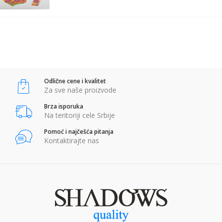
POŠALJI
Anti-spam zaštita - izračunajte koliko je 2 + 3 :
Odlične cene i kvalitet
POŠALJI
Za sve naše proizvode
Brza isporuka
Na teritoriji cele Srbije
Pomoć i najčešća pitanja
Kontaktirajte nas