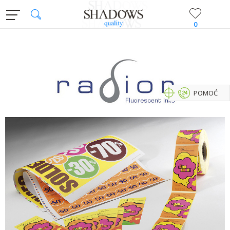
0
POMOĆ