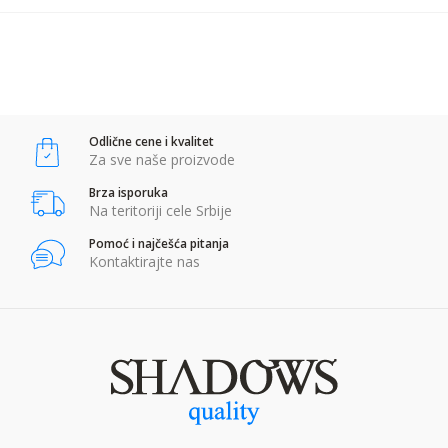
POŠALJI
Anti-spam zaštita - izračunajte koliko je 2 + 3 :
Odlične cene i kvalitet
POŠALJI
Za sve naše proizvode
Brza isporuka
Na teritoriji cele Srbije
Pomoć i najčešća pitanja
Kontaktirajte nas