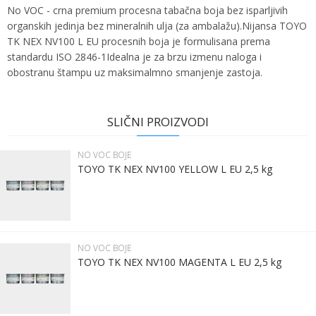
No VOC - crna premium procesna tabačna boja bez isparljivih
organskih jedinja bez mineralnih ulja (za ambalažu).Nijansa TOYO
TK NEX NV100 L EU procesnih boja je formulisana prema
standardu ISO 2846-1Idealna je za brzu izmenu naloga i
obostranu štampu uz maksimalmno smanjenje zastoja.
Ime:
Karakteristika
Vrednost
Ime/Nadimak
Kategorija
NO VOC BOJE
SLIČNI PROIZVODI
Bruto težina za transport
2.98 kg
Prezime:
Email
NO VOC BOJE
Brend
TOYO INK
TOYO TK NEX NV100 YELLOW L EU 2,5 kg
Email:
Poruka
Kontakt telefon:
NO VOC BOJE
TOYO TK NEX NV100 MAGENTA L EU 2,5 kg
Komentar: