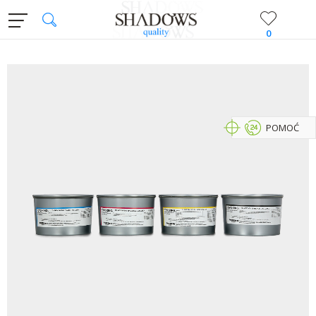
0
POMOĆ