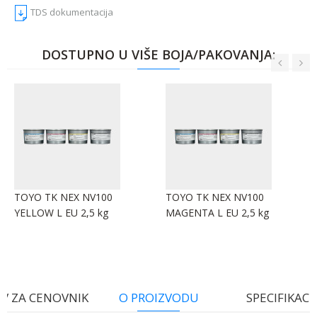
TDS dokumentacija
DOSTUPNO U VIŠE BOJA/PAKOVANJA:
TOYO TK NEX NV100
TOYO TK NEX NV100
YELLOW L EU 2,5 kg
MAGENTA L EU 2,5 kg
V ZA CENOVNIK
O PROIZVODU
SPECIFIKACI