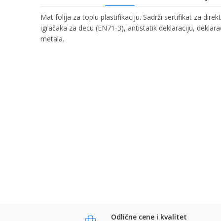
Mat folija za toplu plastifikaciju. Sadrži sertifikat za d
igračaka za decu (EN71-3), antistatik deklaraciju, deklarac
metala.
Ime/Nadimak
Ime:
Karakteristika
Kategorija
Bruto težina za transport
Email:
Brend
Poruka
Komentar:
Anti-spam zaštita - izračunajte koliko je 9 - 4 :
POŠALJI
POŠALJI
Odlične cene i kvalitet