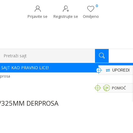
0
Prijavite se
Registrujte se
Omiljeno
Pretraži sajt
 SAJT KAO PRAVNO LICE!
UPOREDI
rprosa
POMOĆ
/325MM DERPROSA