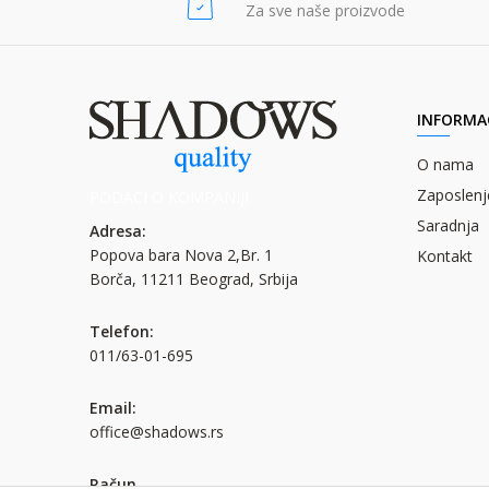
Za sve naše proizvode
INFORMAC
O nama
Zaposlenj
PODACI O KOMPANIJI
Saradnja
Adresa:
Popova bara Nova 2,Br. 1
Kontakt
Borča, 11211 Beograd, Srbija
Telefon:
011/63-01-695
Email:
office@shadows.rs
Račun