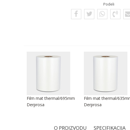
Podeli
mal/250mm
Film mat thermal/695mm
Film mat thermal/635m
Derprosa
Derprosa
O PROIZVODU
SPECIFIKACIJA