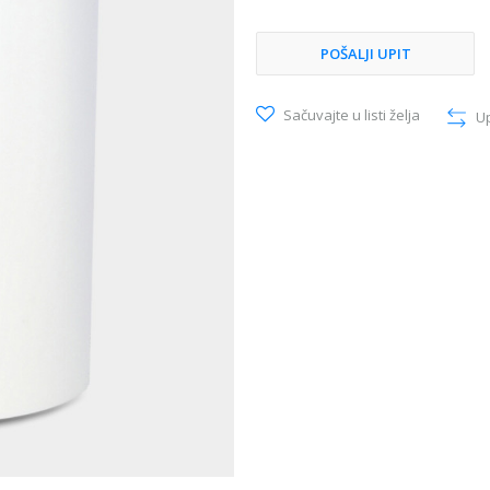
POŠALJI UPIT
Sačuvajte u listi želja
U