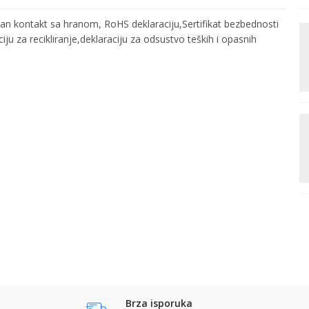
irektan kontakt sa hranom, RoHS deklaraciju,Sertifikat bezbednosti
MAT FOLIJA
iju za recikliranje,deklaraciju za odsustvo teških i opasnih
Film mat
27my/425mm SDW
Email
Prezime:
Vrednost
MAT FOLIJA
24.7 kg
Kontakt telefon:
MAT FOLIJA
Film mat
27my/400mm SDW
DERPROSA
Brza isporuka