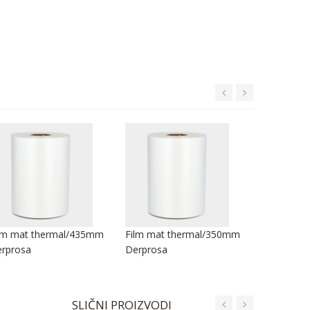
lm mat thermal/435mm
Film mat thermal/350mm
Film mat 
rprosa
Derprosa
Derprosa
SLIČNI PROIZVODI