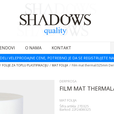
ENDOVI
O NAMA
KONTAKT
DELI VELEPRODAJNE CENE, POTREBNO JE DA SE REGISTRUJETE NA
FOLIJE ZA TOPLU PLASTIFIKACIJU
MAT FOLIJA
Film mat thermal/325mm De
DERPROSA
FILM MAT THERMAL
MAT FOLIJA
Šifra artikla:
27D325
Barkod:
22F240W325