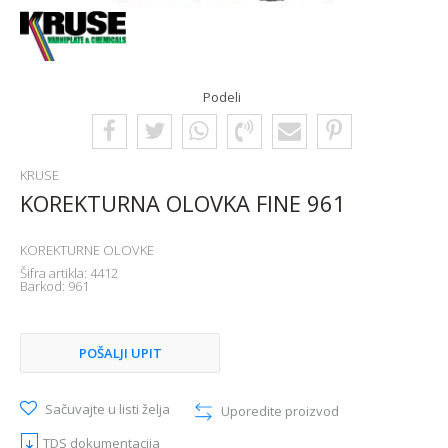
Podeli
KRUSE
KOREKTURNA OLOVKA FINE 961
KOREKTURNE OLOVKE
Šifra artikla:
4412
Barkod:
961
POŠALJI UPIT
Sačuvajte u listi želja
Uporedite proizvod
TDS dokumentacija