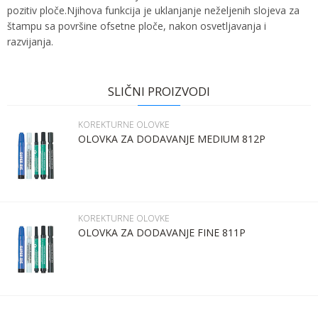
pozitiv ploče.Njihova funkcija je uklanjanje neželjenih slojeva za
štampu sa površine ofsetne ploče, nakon osvetljavanja i
razvijanja.
Ime:
Karakteristika
Vrednost
Ime/Nadimak
Kategorija
KOREKTURNE OLOVKE
SLIČNI PROIZVODI
Bruto težina za transport
0.01 kg
Prezime:
Email
KOREKTURNE OLOVKE
Brend
KRUSE
OLOVKA ZA DODAVANJE MEDIUM 812P
Email:
Poruka
Kontakt telefon:
KOREKTURNE OLOVKE
OLOVKA ZA DODAVANJE FINE 811P
Komentar:
POŠALJI