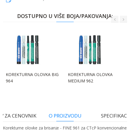
DOSTUPNO U VIŠE BOJA/PAKOVANJA:
KOREKTURNA OLOVKA BIG
KOREKTURNA OLOVKA
964
MEDIUM 962
V ZA CENOVNIK
O PROIZVODU
SPECIFIKACI
Korekturne olovke za brisanje - FINE 961 za CTcP konvencionalne