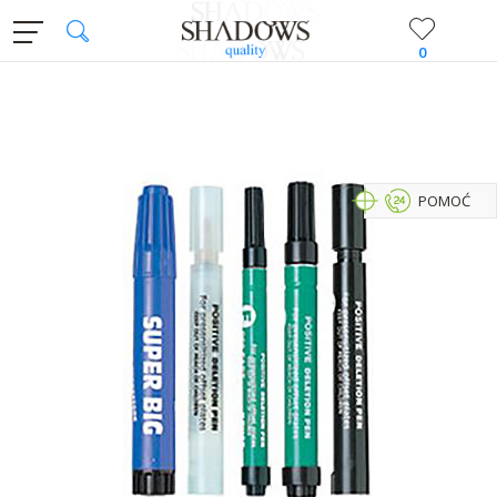
0
POMOĆ