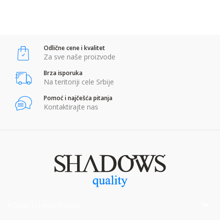
Anti-spam zaštita - izračunajte koliko je 2 + 3 :
Odlične cene i kvalitet
POŠALJI
Za sve naše proizvode
Brza isporuka
Na teritoriji cele Srbije
Pomoć i najčešća pitanja
Kontaktirajte nas
PODACI O KOMPANIJI