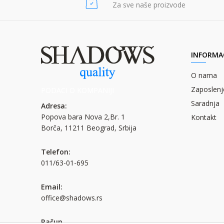
POŠALJI
Za sve naše proizvode
INFORMAC
O nama
Zaposlenj
PODACI O KOMPANIJI
Saradnja
Adresa:
Popova bara Nova 2,Br. 1
Kontakt
Borča, 11211 Beograd, Srbija
Telefon:
011/63-01-695
Email:
office@shadows.rs
Račun