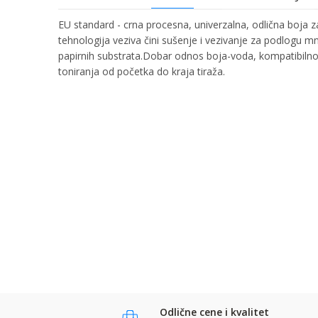
EU standard - crna procesna, univerzalna, odlična boj
tehnologija veziva čini sušenje i vezivanje za podlogu
papirnih substrata.Dobar odnos boja-voda, kompatibiln
toniranja od početka do kraja tiraža.
Ime/Nadimak
Ime:
Karakteristika
Kategorija
Bruto težina za transport
Email:
Brend
Poruka
Komentar:
Anti-spam zaštita - izračunajte koliko je 9 - 4 :
POŠALJI
Odlične cene i kvalitet