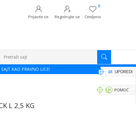
0
Prijavite se
Registrujte se
Omiljeno
Pretraži sajt
 SAJT KAO PRAVNO LICE!
UPOREDI
POMOĆ
K L 2,5 KG