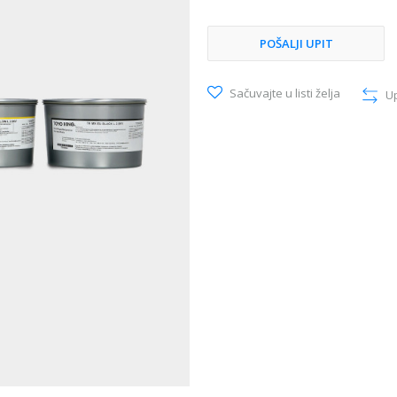
POŠALJI UPIT
Sačuvajte u listi želja
U