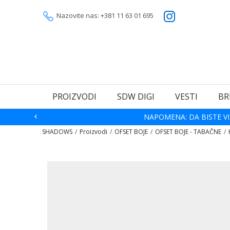
Nazovite nas: +381 11 63 01 695
PROIZVODI
SDW DIGI
VESTI
BR
NAPOMENA: DA BISTE VI
SHADOWS
Proizvodi
OFSET BOJE
OFSET BOJE - TABAČNE