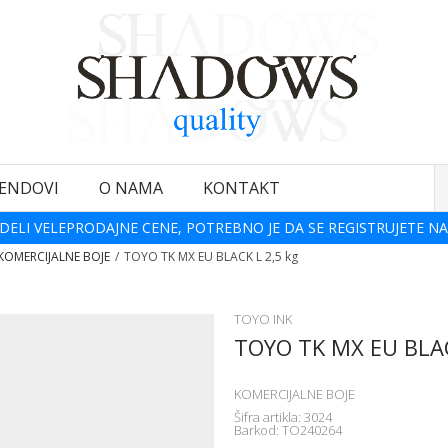
ENDOVI
O NAMA
KONTAKT
DELI VELEPRODAJNE CENE, POTREBNO JE DA SE REGISTRUJETE NA
KOMERCIJALNE BOJE
TOYO TK MX EU BLACK L 2,5 kg
TOYO INK
TOYO TK MX EU BLAC
KOMERCIJALNE BOJE
Šifra artikla:
3024
Barkod:
TO240264