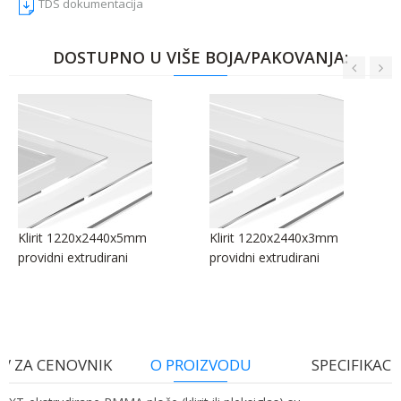
TDS dokumentacija
DOSTUPNO U VIŠE BOJA/PAKOVANJA:
Klirit 1220x2440x5mm
Klirit 1220x2440x3mm
providni extrudirani
providni extrudirani
V ZA CENOVNIK
O PROIZVODU
SPECIFIKACI