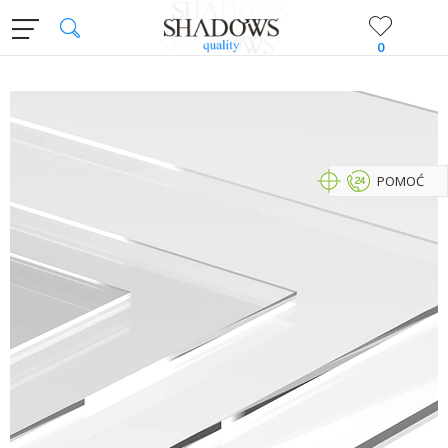
0
POMOĆ