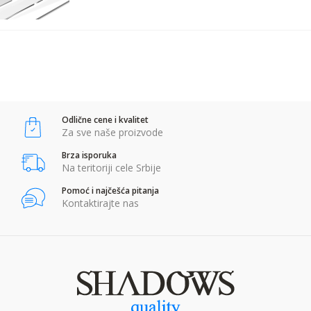
POŠALJI
Anti-spam zaštita - izračunajte koliko je 4 + 1 :
Odlične cene i kvalitet
POŠALJI
Za sve naše proizvode
Brza isporuka
Na teritoriji cele Srbije
Pomoć i najčešća pitanja
Kontaktirajte nas