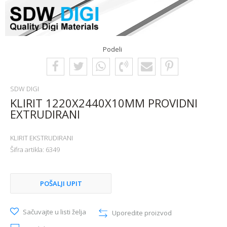
Podeli
SDW DIGI
KLIRIT 1220X2440X10MM PROVIDNI
EXTRUDIRANI
KLIRIT EKSTRUDIRANI
Šifra artikla:
6349
POŠALJI UPIT
Sačuvajte u listi želja
Uporedite proizvod