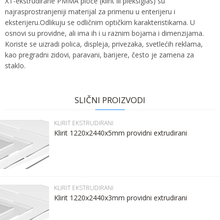
XT-ekstrudirane PMMA ploče (klirit ili pleksiglas) su
najrasprostranjeniji materijal za primenu u enterijeru i
eksterijeru.Odlikuju se odličnim optičkim karakteristikama. U
osnovi su providne, ali ima ih i u raznim bojama i dimenzijama.
Koriste se uizradi polica, displeja, privezaka, svetlećih reklama,
kao pregradni zidovi, paravani, barijere, često je zamena za
staklo.
Ime:
Karakteristika
Vrednost
Ime/Nadimak
Kategorija
KLIRIT EKSTRUDIRANI
SLIČNI PROIZVODI
Bruto težina za transport
36.23 kg
Prezime:
Email
KLIRIT EKSTRUDIRANI
Brend
SDW DIGI
Klirit 1220x2440x5mm providni extrudirani
Email:
Poruka
Kontakt telefon:
KLIRIT EKSTRUDIRANI
Klirit 1220x2440x3mm providni extrudirani
Komentar: