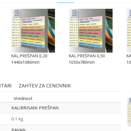
KAL.PREŠPAN 0,20
KAL.PREŠPAN 0,50
KA
1440x1080mm
1050x780mm
1
TARI
ZAHTEV ZA CENOVNIK
Vrednost
KALIBRISANI PREŠPAN
KAL.PREŠPAN 0,10
KALIBRISANI PREŠPAN
1050x780mm
0.1 kg
PAVAN