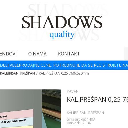
ENDOVI
O NAMA
KONTAKT
DELI VELEPRODAJNE CENE, POTREBNO JE DA SE REGISTRUJETE NA
KALIBRISANI PREŠPAN
KAL.PREŠPAN 0,25 760x620mm
PAVAN
KAL.PREŠPAN 0,25 
KALIBRISANI PREŠPAN
Šifra artikla:
1403
Barkod:
12184