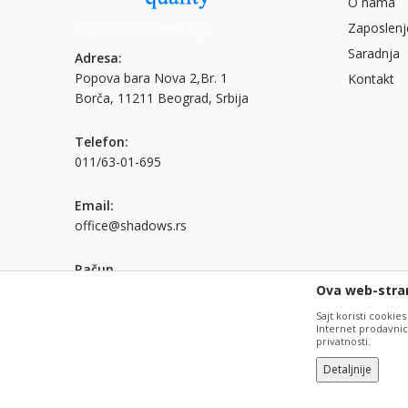
O nama
Zaposlenj
PODACI O KOMPANIJI
Saradnja
Adresa:
Popova bara Nova 2,Br. 1
Kontakt
Borča, 11211 Beograd, Srbija
Telefon:
011/63-01-695
Email:
office@shadows.rs
Račun
Unicredit Bank Srbija a.d. 170-
Ova web-stran
30026207000-80
Sajt koristi cookies
Internet prodavnicu
privatnosti.
PIB:
Detaljnije
100037696