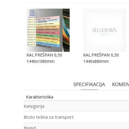
,10
KAL.PREŠPAN 0,50
KAL.PREŠPAN 0,50
1440x1080mm
1440x880mm
SPECIFIKACIJA
KOMEN
Karakteristika
Kategorija
Bruto težina za transport
Brend