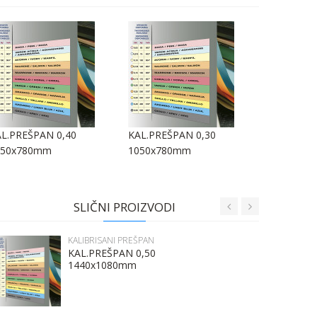
L.PREŠPAN 0,40
KAL.PREŠPAN 0,30
KAL.PREŠP
050x780mm
1050x780mm
1050x78
SLIČNI PROIZVODI
KALIBRISANI PREŠPAN
KAL.PREŠPAN 0,50
1440x1080mm