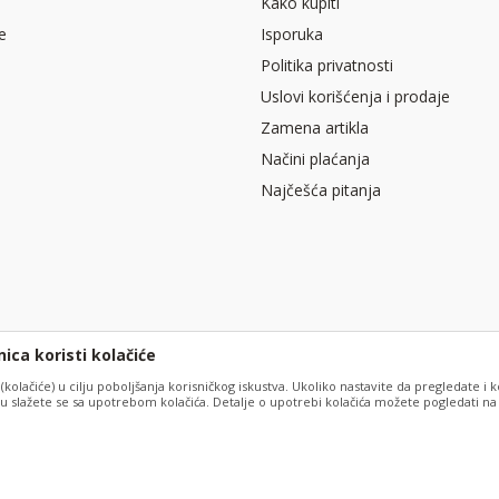
Kako kupiti
e
Isporuka
Politika privatnosti
Uslovi korišćenja i prodaje
Zamena artikla
Načini plaćanja
Najčešća pitanja
ica koristi kolačiće
 (kolačiće) u cilju poboljšanja korisničkog iskustva. Ukoliko nastavite da pregledate i k
 slažete se sa upotrebom kolačića. Detalje o upotrebi kolačića možete pogledati na s