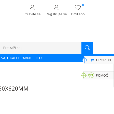
0
Prijavite se
Registrujte se
Omiljeno
Pretraži sajt
 SAJT KAO PRAVNO LICE!
UPOREDI
POMOĆ
760X620MM