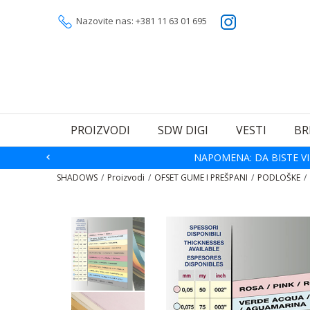
Nazovite nas: +381 11 63 01 695
PROIZVODI
SDW DIGI
VESTI
BR
NAPOMENA: DA BISTE VI
SHADOWS
Proizvodi
OFSET GUME I PREŠPANI
PODLOŠKE