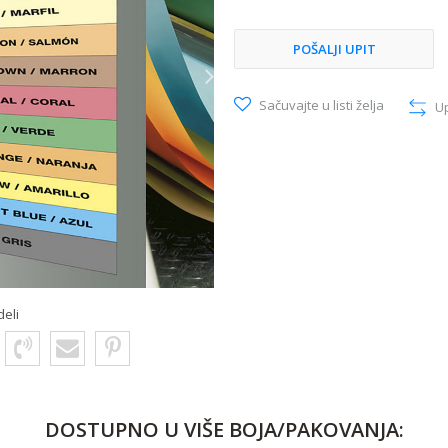
POŠALJI UPIT
Sačuvajte u listi želja
U
deli
DOSTUPNO U VIŠE BOJA/PAKOVANJA: