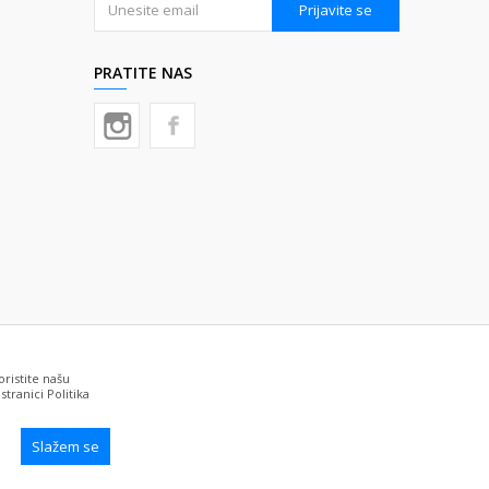
Prijavite se
PRATITE NAS
oristite našu
tranici Politika
Slažem se