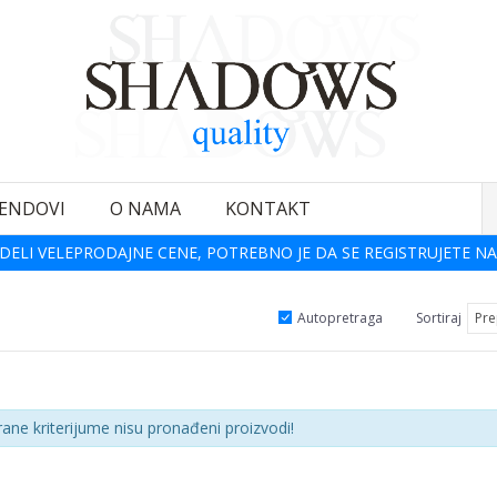
ENDOVI
O NAMA
KONTAKT
DELI VELEPRODAJNE CENE, POTREBNO JE DA SE REGISTRUJETE NA
Autopretraga
Sortiraj
rane kriterijume nisu pronađeni proizvodi!