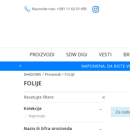
Nazovite nas: +381 11 63 01 695
PROIZVODI
SDW DIGI
VESTI
BR
NAPOMENA: DA BISTE VI
SHADOWS
Proizvodi
FOLIJE
FOLIJE
Resetujte filtere
Kolekcije
Za izab
Najnovije
Naziv ili šifra proizvoda