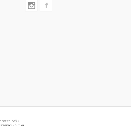
oristite našu
tranici Politika
grešaka. Svi artikli prikazani na sajtu su deo naše ponude i ne