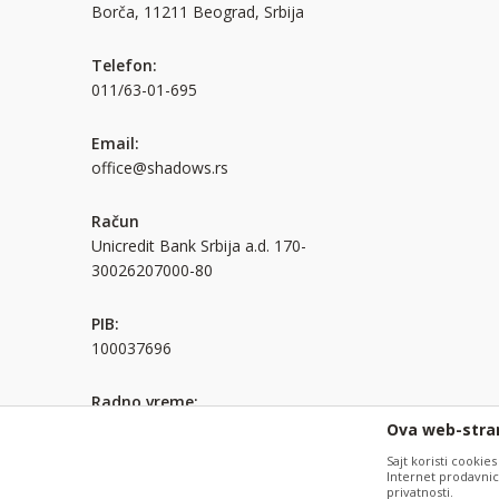
Borča, 11211 Beograd, Srbija
Telefon:
011/63-01-695
Email:
office@shadows.rs
Račun
Unicredit Bank Srbija a.d. 170-
30026207000-80
PIB:
100037696
Radno vreme:
Pon. - pet.: 08:00 - 16:00h
Ova web-stran
Sajt koristi cookies
Internet prodavnicu
Nastojimo da budemo što precizniji u opisu proizvoda, prikazu 
privatnosti.