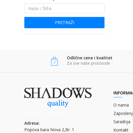
PRETRAŽI
Odlične cene i kvalitet
Za sve naše proizvode
INFORMAC
O nama
Zaposlenj
PODACI O KOMPANIJI
Saradnja
Adresa:
Popova bara Nova 2,Br. 1
Kontakt