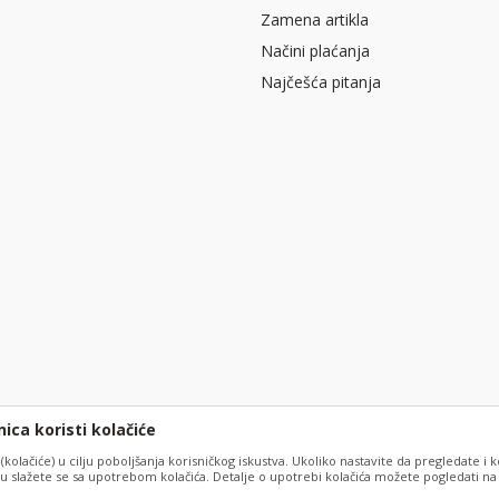
Zamena artikla
Načini plaćanja
Najčešća pitanja
ica koristi kolačiće
 (kolačiće) u cilju poboljšanja korisničkog iskustva. Ukoliko nastavite da pregledate i k
 slažete se sa upotrebom kolačića. Detalje o upotrebi kolačića možete pogledati na s
slika i samih cena, ali ne možemo garantovati da su sve informacije kompletne i bez 