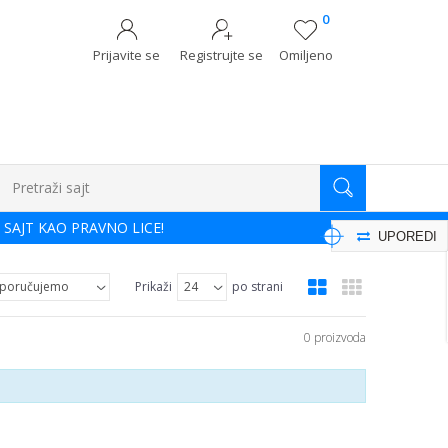
0
Prijavite se
Registrujte se
Omiljeno
Pretraži sajt
 SAJT KAO PRAVNO LICE!
UPOREDI
Prikaži
po strani
0 proizvoda