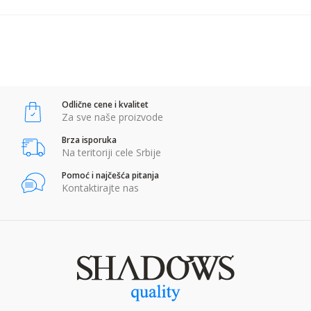
POŠALJI
Anti-spam zaštita - izračunajte koliko je 6 - 1 :
Odlične cene i kvalitet
POŠALJI
Za sve naše proizvode
Brza isporuka
Na teritoriji cele Srbije
Pomoć i najčešća pitanja
Kontaktirajte nas