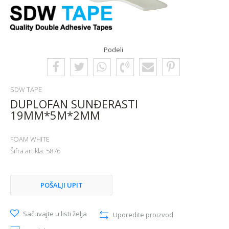
Podeli
SDW TAPE
DUPLOFAN SUNĐERASTI
19MM*5M*2MM
FOAM WHITE
Šifra artikla:
5876
POŠALJI UPIT
Sačuvajte u listi želja
Uporedite proizvod