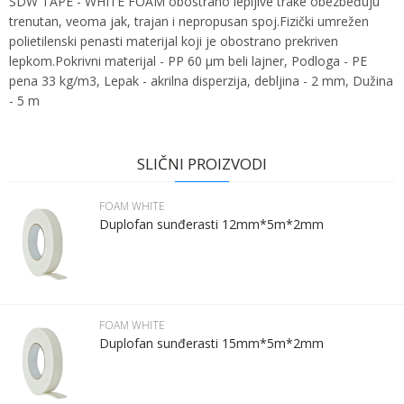
SDW TAPE - WHITE FOAM obostrano lepljive trake obezbeđuju
trenutan, veoma jak, trajan i nepropusan spoj.Fizički umrežen
polietilenski penasti materijal koji je obostrano prekriven
lepkom.Pokrivni materijal - PP 60 µm beli lajner, Podloga - PE
pena 33 kg/m3, Lepak - akrilna disperzija, debljina - 2 mm, Dužina
- 5 m
Ime:
Karakteristika
Vrednost
Ime/Nadimak
Kategorija
FOAM WHITE
SLIČNI PROIZVODI
Bruto težina za transport
1 kg
Prezime:
Email
FOAM WHITE
Brend
SDW TAPE
Duplofan sunđerasti 12mm*5m*2mm
Email:
Poruka
Kontakt telefon:
FOAM WHITE
Duplofan sunđerasti 15mm*5m*2mm
Komentar: