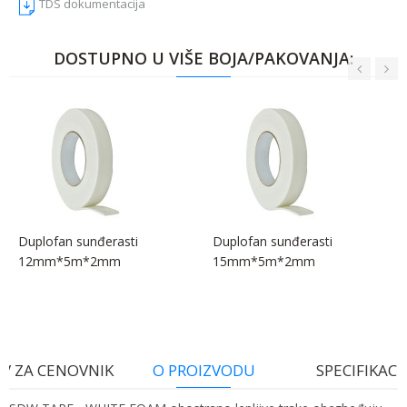
TDS dokumentacija
DOSTUPNO U VIŠE BOJA/PAKOVANJA:
Duplofan sunđerasti
Duplofan sunđerasti
12mm*5m*2mm
15mm*5m*2mm
V ZA CENOVNIK
O PROIZVODU
SPECIFIKACI