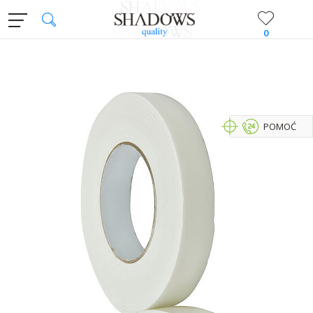
0
POMOĆ