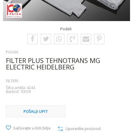
Podeli
PAVAN
FILTER PLUS TEHNOTRANS MG
ELECTRIC HEIDELBERG
FILTERI
Šifra artikla:
4244
Barkod:
10018
POŠALJI UPIT
Sačuvajte u listi želja
Uporedite proizvod