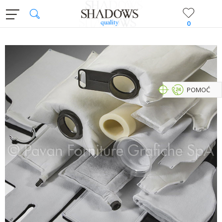
0
POMOĆ