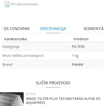
TDS dokumentacija
V ZA CENOVNIK
SPECIFIKACIJA
KOMENTAR
Karakteristika
Vrednost
Kategorija
FILTERI
Bruto težina za transport
1 kg
Brend
PAVAN
Ime:
Ime/Nadimak
SLIČNI PROIZVODI
Prezime:
Email
FILTERI
MAGIC FILTER PLUS TECHNOTRANS ALPHA D5
AQUAPRESS
Email: