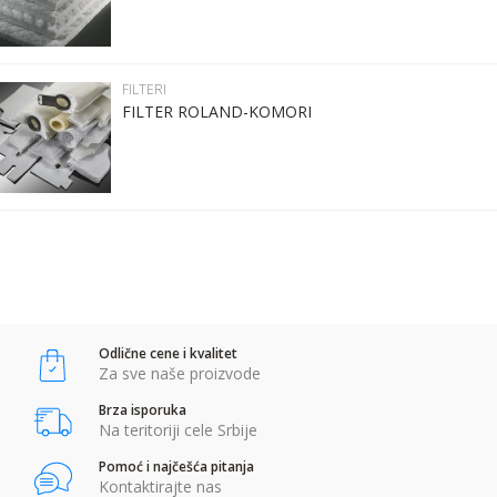
Poruka
Kontakt telefon:
FILTERI
FILTER ROLAND-KOMORI
Komentar:
POŠALJI
Anti-spam zaštita - izračunajte koliko je 9 - 4 :
Odlične cene i kvalitet
POŠALJI
Za sve naše proizvode
Brza isporuka
Na teritoriji cele Srbije
Pomoć i najčešća pitanja
Kontaktirajte nas