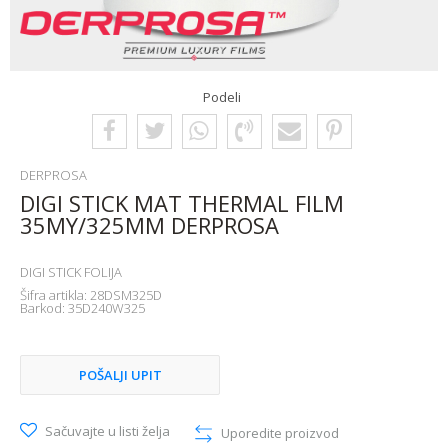
Podeli
DERPROSA
DIGI STICK MAT THERMAL FILM
35MY/325MM DERPROSA
DIGI STICK FOLIJA
Šifra artikla:
28DSM325D
Barkod:
35D240W325
POŠALJI UPIT
Sačuvajte u listi želja
Uporedite proizvod