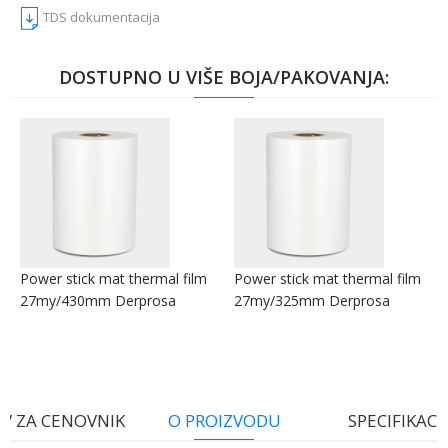
TDS dokumentacija
DOSTUPNO U VIŠE BOJA/PAKOVANJA:
Power stick mat thermal film
Power stick mat thermal film
27my/430mm Derprosa
27my/325mm Derprosa
V ZA CENOVNIK
O PROIZVODU
SPECIFIKACI