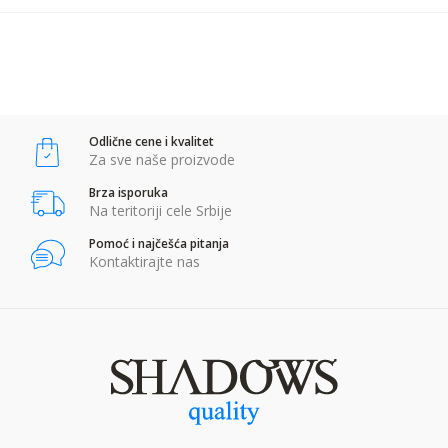
POŠALJI
Anti-spam zaštita - izračunajte koliko je 6 - 1 :
Odlične cene i kvalitet
POŠALJI
Za sve naše proizvode
Brza isporuka
Na teritoriji cele Srbije
Pomoć i najčešća pitanja
Kontaktirajte nas