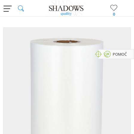
0
POMOĆ