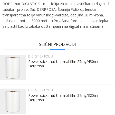
BOPP mat DIGI STICK - mat folija za toplu plastifikaciju digitalnih
tabaka - proizvođač DERPROSA, Španija.Polipropilenska
transparentna folija vrhunskog kvaliteta, debljina 30 mikrona,
dužina namotaja 3000 metara.Pojačana formula adhezije lepka
za plastifikaciju tabaka odštampanih na digitalnim mašinama.
Ime:
Karakteristika
Vrednost
Ime/Nadimak
Kategorija
DIGI STICK FOLIJA
SLIČNI PROIZVODI
Bruto težina za transport
23.4 kg
Prezime:
Email
DIGI STICK FOLIJA
Brend
DERPROSA
Power stick mat thermal film 27my/430mm
Derprosa
Email:
Poruka
Kontakt telefon:
DIGI STICK FOLIJA
Power stick mat thermal film 27my/325mm
Derprosa
Komentar: