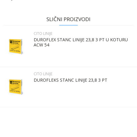
Ime:
Karakteristika
Vrednost
Ime/Nadimak
Kategorija
CITO LINIJE
SLIČNI PROIZVODI
Bruto težina za transport
1.14 kg
Prezime:
Email
CITO LINIJE
Brend
GNU
DUROFLEX STANC LINIJE 23,8 3 PT U KOTURU
ACW 54
Email:
Poruka
Kontakt telefon:
CITO LINIJE
DUROFLEKS STANC LINIJE 23,8 3 PT
Komentar:
POŠALJI
Anti-spam zaštita - izračunajte koliko je 4 + 1 :