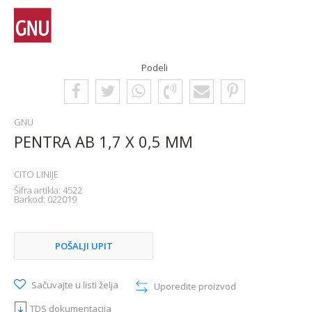
Podeli
GNU
PENTRA AB 1,7 X 0,5 MM
CITO LINIJE
Šifra artikla:
4522
Barkod:
022019
POŠALJI UPIT
Sačuvajte u listi želja
Uporedite proizvod
TDS dokumentacija