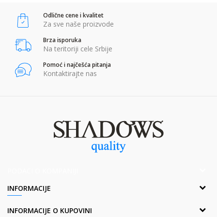
Odlične cene i kvalitet
POŠALJI
Za sve naše proizvode
Brza isporuka
Na teritoriji cele Srbije
Pomoć i najčešća pitanja
Kontaktirajte nas
PODACI O KOMPANIJI
Adresa:
INFORMACIJE
Popova bara Nova 2,Br. 1
Borča, 11211 Beograd, Srbija
O nama
INFORMACIJE O KUPOVINI