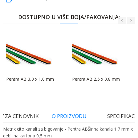
DOSTUPNO U VIŠE BOJA/PAKOVANJA:
Pentra AB 3,0 x 1,0 mm
Pentra AB 2,5 x 0,8 mm
V ZA CENOVNIK
O PROIZVODU
SPECIFIKACI
Matrix cito kanali za bigovanje - Pentra ABŠirina kanala 1,7 mm x
debljina kartona 0,5 mm