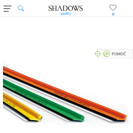
0
POMOĆ