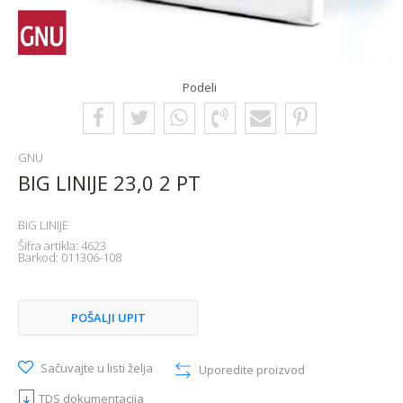
Podeli
GNU
BIG LINIJE 23,0 2 PT
BIG LINIJE
Šifra artikla:
4623
Barkod:
011306-108
POŠALJI UPIT
Sačuvajte u listi želja
Uporedite proizvod
TDS dokumentacija