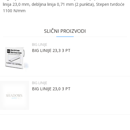
linija 23,0 mm, debljina linija 0,71 mm (2 punkta), Stepen tvrdoće
1100 N/mm
Ime:
Karakteristika
Vrednost
Ime/Nadimak
Kategorija
BIG LINIJE
SLIČNI PROIZVODI
Bruto težina za transport
0.14 kg
Prezime:
Email
BIG LINIJE
Brend
GNU
BIG LINIJE 23,3 3 PT
Email:
Poruka
Kontakt telefon:
BIG LINIJE
BIG LINIJE 23,0 3 PT
Komentar:
POŠALJI