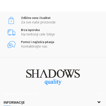
Anti-spam zaštita - izračunajte koliko je 2 + 3 :
Odlične cene i kvalitet
POŠALJI
Za sve naše proizvode
Brza isporuka
Na teritoriji cele Srbije
Pomoć i najčešća pitanja
Kontaktirajte nas
PODACI O KOMPANIJI
Adresa:
INFORMACIJE