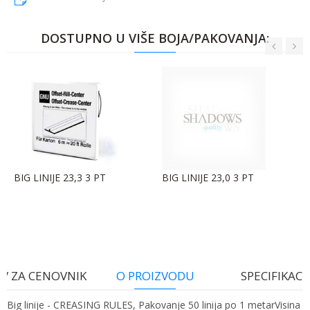
DOSTUPNO U VIŠE BOJA/PAKOVANJA:
BIG LINIJE 23,3 3 PT
BIG LINIJE 23,0 3 PT
V ZA CENOVNIK
O PROIZVODU
SPECIFIKACI
Big linije - CREASING RULES, Pakovanje 50 linija po 1 metarVisina