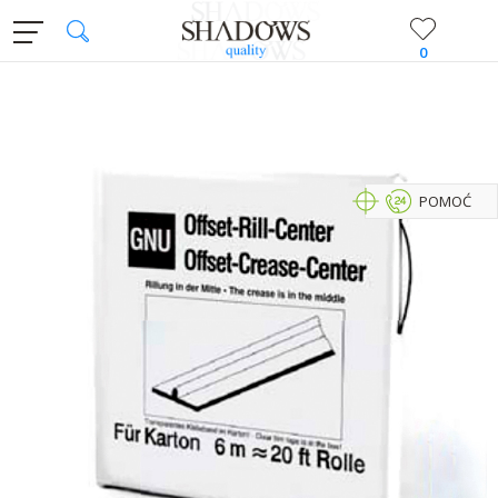
0
POMOĆ