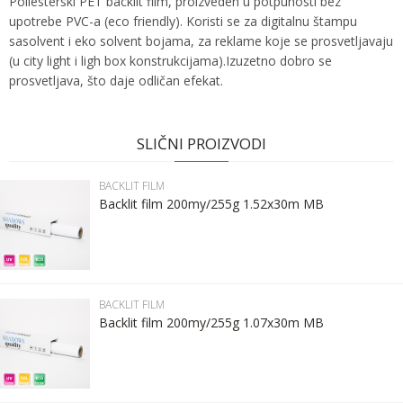
Poliesterski PET backlit film, proizveden u potpunosti bez
upotrebe PVC-a (eco friendly). Koristi se za digitalnu štampu
sasolvent i eko solvent bojama, za reklame koje se prosvetljavaju
(u city light i ligh box konstrukcijama).Izuzetno dobro se
prosvetljava, što daje odličan efekat.
Ime:
Karakteristika
Vrednost
Ime/Nadimak
Kategorija
BACKLIT FILM
SLIČNI PROIZVODI
Bruto težina za transport
11.1 kg
Prezime:
Email
BACKLIT FILM
Brend
SDW DIGI
Backlit film 200my/255g 1.52x30m MB
Email:
Poruka
Kontakt telefon:
BACKLIT FILM
Backlit film 200my/255g 1.07x30m MB
Komentar: