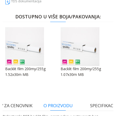
TDS dokumentacija
DOSTUPNO U VIŠE BOJA/PAKOVANJA:
Backlit film 200my/255g
Backlit film 200my/255g
1.52x30m MB
1.07x30m MB
V ZA CENOVNIK
O PROIZVODU
SPECIFIKACI