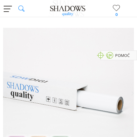
0
POMOĆ