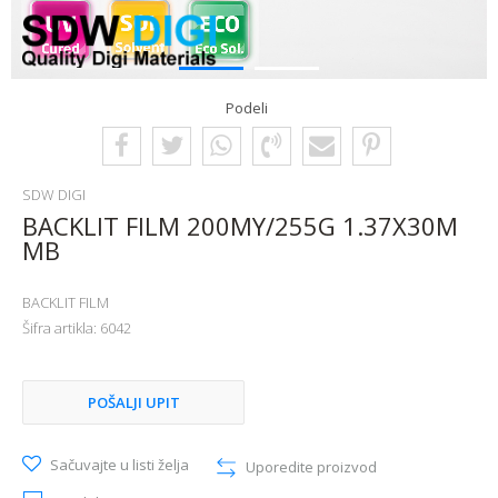
1
2
Podeli
SDW DIGI
BACKLIT FILM 200MY/255G 1.37X30M
MB
BACKLIT FILM
Šifra artikla:
6042
POŠALJI UPIT
Sačuvajte u listi želja
Uporedite proizvod