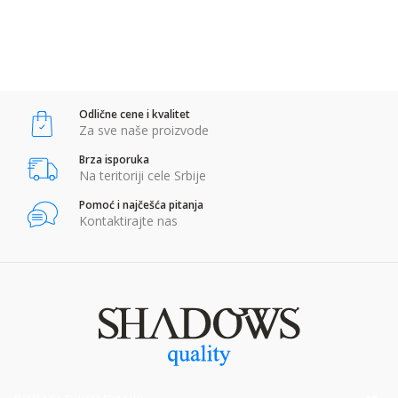
POŠALJI
Anti-spam zaštita - izračunajte koliko je 4 + 1 :
Odlične cene i kvalitet
POŠALJI
Za sve naše proizvode
Brza isporuka
Na teritoriji cele Srbije
Pomoć i najčešća pitanja
Kontaktirajte nas