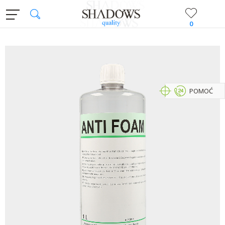
0
POMOĆ