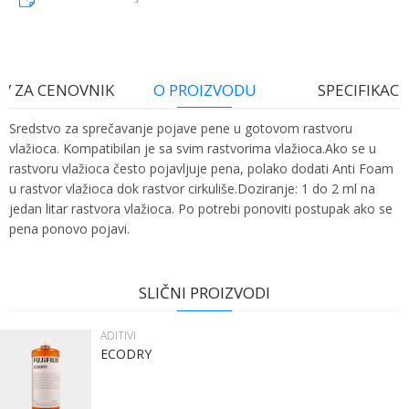
V ZA CENOVNIK
O PROIZVODU
SPECIFIKACI
Sredstvo za sprečavanje pojave pene u gotovom rastvoru
vlažioca. Kompatibilan je sa svim rastvorima vlažioca.Ako se u
rastvoru vlažioca često pojavljuje pena, polako dodati Anti Foam
u rastvor vlažioca dok rastvor cirkuliše.Doziranje: 1 do 2 ml na
jedan litar rastvora vlažioca. Po potrebi ponoviti postupak ako se
pena ponovo pojavi.
Ime:
Karakteristika
Vrednost
Ime/Nadimak
Kategorija
ADITIVI
SLIČNI PROIZVODI
Bruto težina za transport
1.03 kg
Prezime:
Email
ADITIVI
Brend
DS / Hi-Tech Chemicals
ECODRY
Email: