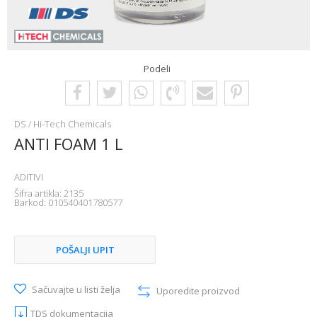
Podeli
DS / Hi-Tech Chemicals
ANTI FOAM 1 L
ADITIVI
Šifra artikla:
2135
Barkod:
010540401780577
POŠALJI UPIT
Sačuvajte u listi želja
Uporedite proizvod
TDS dokumentacija