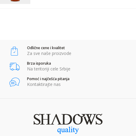
Poruka
Kontakt telefon:
Komentar:
Odlične cene i kvalitet
Za sve naše proizvode
POŠALJI
Brza isporuka
Anti-spam zaštita - izračunajte koliko je 9 - 4 :
Na teritoriji cele Srbije
Pomoć i najčešća pitanja
Kontaktirajte nas
POŠALJI