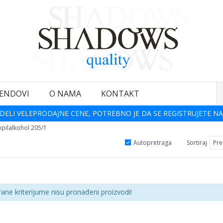
ENDOVI
O NAMA
KONTAKT
DELI VELEPRODAJNE CENE, POTREBNO JE DA SE REGISTRUJETE NA
opilalkohol 205/1
Autopretraga
Sortiraj
rane kriterijume nisu pronađeni proizvodi!