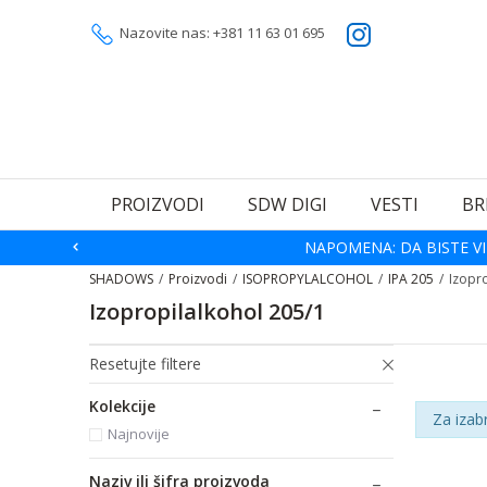
Nazovite nas: +381 11 63 01 695
PROIZVODI
SDW DIGI
VESTI
BR
NAPOMENA: DA BISTE VI
SHADOWS
Proizvodi
ISOPROPYLALCOHOL
IPA 205
Izopr
Izopropilalkohol 205/1
Resetujte filtere
Kolekcije
Za izab
Najnovije
Naziv ili šifra proizvoda