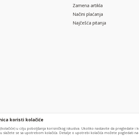
Zamena artikla
Načini plaćanja
Najčešća pitanja
ica koristi kolačiće
 (kolačiće) u cilju poboljšanja korisničkog iskustva. Ukoliko nastavite da pregledate i k
 slažete se sa upotrebom kolačića. Detalje o upotrebi kolačića možete pogledati na s
slika i samih cena, ali ne možemo garantovati da su sve informacije kompletne i bez 