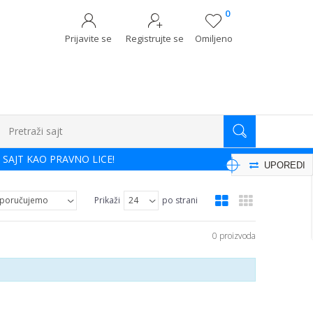
0
Prijavite se
Registrujte se
Omiljeno
Pretraži sajt
 SAJT KAO PRAVNO LICE!
UPOREDI
Prikaži
po strani
0 proizvoda