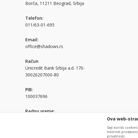
Borča, 11211 Beograd, Srbija
Telefon:
011/63-01-695
Email:
office@shadows.rs
Račun
Unicredit Bank Srbija a.d. 170-
30026207000-80
PIB:
100037696
Radno vreme:
Pon. - pet.: 08:00 - 16:00h
Ova web-stran
Sajt koristi cookies
Internet prodavnicu
Nastojimo da budemo što precizniji u opisu proizvoda, prikazu 
privatnosti.