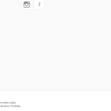
oristite našu
tranici Politika
grešaka. Svi artikli prikazani na sajtu su deo naše ponude i ne