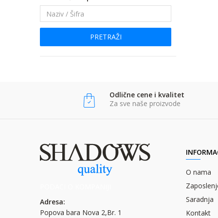
PRETRAŽI
Odlične cene i kvalitet
Za sve naše proizvode
INFORMAC
O nama
Zaposlenj
PODACI O KOMPANIJI
Saradnja
Adresa:
Popova bara Nova 2,Br. 1
Kontakt