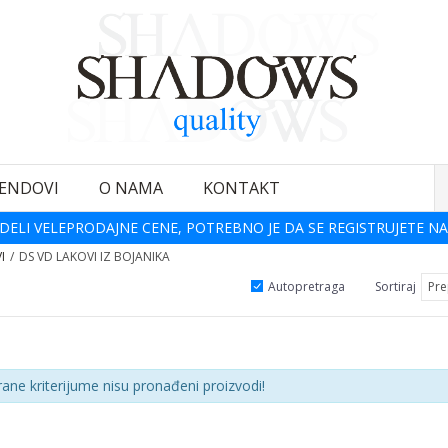
ENDOVI
O NAMA
KONTAKT
DELI VELEPRODAJNE CENE, POTREBNO JE DA SE REGISTRUJETE NA
I
DS VD LAKOVI IZ BOJANIKA
Autopretraga
Sortiraj
rane kriterijume nisu pronađeni proizvodi!