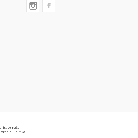
oristite našu
tranici Politika
grešaka. Svi artikli prikazani na sajtu su deo naše ponude i ne