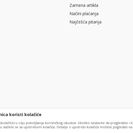
Zamena artikla
Načini plaćanja
Najčešća pitanja
ica koristi kolačiće
 (kolačiće) u cilju poboljšanja korisničkog iskustva. Ukoliko nastavite da pregledate i k
 slažete se sa upotrebom kolačića. Detalje o upotrebi kolačića možete pogledati na s
slika i samih cena, ali ne možemo garantovati da su sve informacije kompletne i bez 