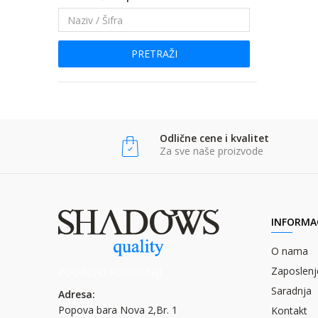
PRETRAŽI
Odlične cene i kvalitet
Za sve naše proizvode
INFORMAC
O nama
Zaposlenj
PODACI O KOMPANIJI
Saradnja
Adresa:
Popova bara Nova 2,Br. 1
Kontakt