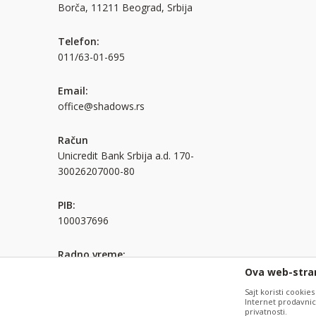
Borča, 11211 Beograd, Srbija
Telefon:
011/63-01-695
Email:
office@shadows.rs
Račun
Unicredit Bank Srbija a.d. 170-
30026207000-80
PIB:
100037696
Radno vreme:
Pon. - pet.: 08:00 - 16:00h
Ova web-stran
Sajt koristi cookies
Internet prodavnicu
Nastojimo da budemo što precizniji u opisu proizvoda, prikazu 
privatnosti.