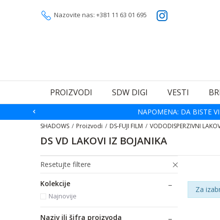
Nazovite nas: +381 11 63 01 695
PROIZVODI
SDW DIGI
VESTI
BR
NAPOMENA: DA BISTE VI
SHADOWS
Proizvodi
DS-FUJI FILM
VODODISPERZIVNI LAKOV
DS VD LAKOVI IZ BOJANIKA
Resetujte filtere
Kolekcije
Za izab
Najnovije
Naziv ili šifra proizvoda